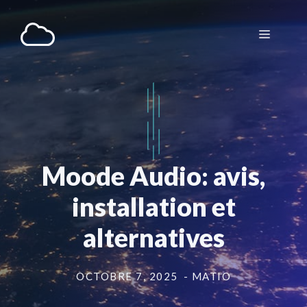
Aller
au
Menu
contenu
Moode Audio: avis,
installation et
alternatives
OCTOBRE 7, 2025
- MATIO