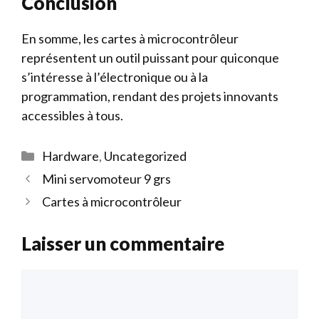
Conclusion
En somme, les cartes à microcontrôleur
représentent un outil puissant pour quiconque
s’intéresse à l’électronique ou à la
programmation, rendant des projets innovants
accessibles à tous.
Catégories
Hardware
,
Uncategorized
Mini servomoteur 9 grs
Cartes à microcontrôleur
Laisser un commentaire
Commentaire