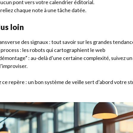
aucun pont vers votre calendrier éditorial.
 reliez chaque note à une tâche datée.
lus loin
ansverse des signaux :
tout savoir sur les grandes tendan
 process :
les robots qui cartographient le web
émontage” : au-delà d’une certaine complexité, suivez un 
d’improviser.
z ce repère : un bon système de veille sert d’abord votre st