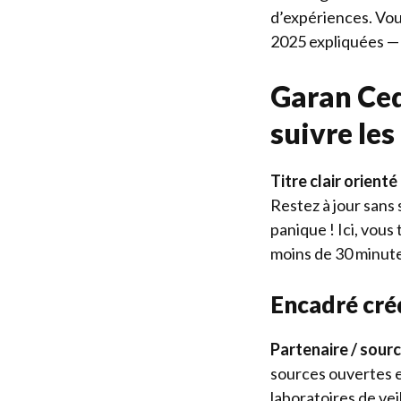
d’expériences. Vou
2025 expliquées
— 
Garan Ced
suivre le
Titre clair orienté
Restez à jour sans 
panique ! Ici, vous
moins de 30 minute
Encadré créd
Partenaire / sour
sources ouvertes 
laboratoires de vei