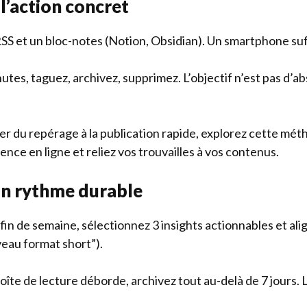
 l’action concret
RSS et un bloc-notes (Notion, Obsidian). Un smartphone suf
inutes, taguez, archivez, supprimez. L’objectif n’est pas d’a
er du repérage à la publication rapide, explorez
cette méth
ence en ligne
et reliez vos trouvailles à vos contenus.
 un rythme durable
fin de semaine, sélectionnez 3 insights actionnables et ali
veau format short”).
 boîte de lecture déborde, archivez tout au-delà de 7 jours. L