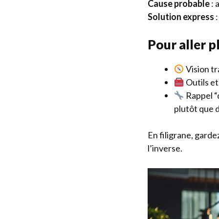
Cause probable
: 
Solution express
:
Pour aller p
Vision tr
Outils et
Rappel “d
plutôt que 
En filigrane, garde
l’inverse.