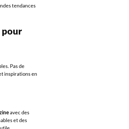
andes tendances
 pour
bles. Pas de
 et inspirations en
zine
avec des
nables
et des
utile.