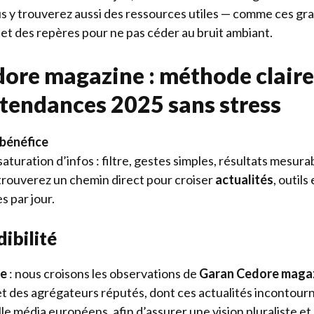
s y trouverez aussi des ressources utiles — comme
ces gr
et des repères pour ne pas céder au bruit ambiant.
ore magazine : méthode claire
s tendances 2025 sans stress
 bénéfice
saturation d’infos : filtre, gestes simples, résultats mesura
 trouverez un chemin direct pour croiser
actualités
, outils
s par jour.
ibilité
ce
: nous croisons les observations de
Garan Cedore maga
et des agrégateurs réputés, dont
ces actualités incontour
lle média européens, afin d’assurer une vision pluraliste et 