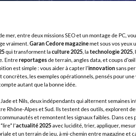
de mer, entre deux missions SEO et un montage de PC, vou
uge vraiment.
Garan Cedore magazine
met sous vos yeux 
25
qui transforment la
culture 2025
, la
technologie 2025
,
e. Entre
reportages
de terrain, angles data, et coups d’œil
bition est simple : vous aider à capter l’
innovation
sans per
nt concrètes, les exemples opérationnels, pensés pour une v
ompte autant que la bonne idée.
? Jade et Nils, deux indépendants qui alternent semaines in
tre Rhône-Alpes et Sud. Ils testent des outils, explorent de
communautés et remontent les signaux faibles. Dans ces p
lire” l’
actualité 2025
avec lucidité, trier, appliquer, mesu
riale et un terrain de jeu, à mi-chemin entre magazine et c