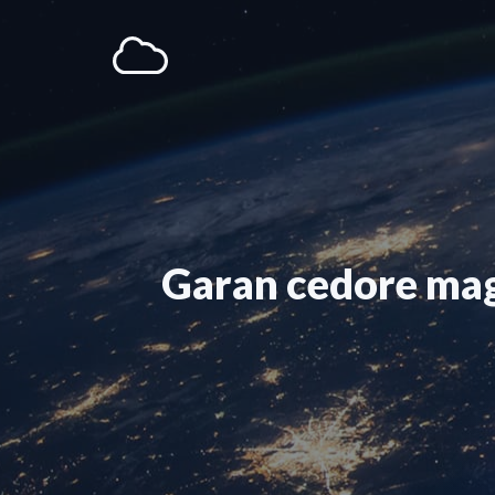
Aller
au
contenu
Garan cedore mag