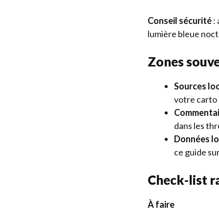
Conseil sécurité
: 
lumière bleue noct
Zones souve
Sources lo
votre carto 
Commentair
dans les thr
Données lo
ce guide sur 
Check-list ra
À faire