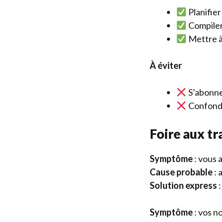
Planifier
Compiler
Mettre à
À éviter
S’abonner
Confondr
Foire aux t
Symptôme
: vous 
Cause probable
: 
Solution express
:
Symptôme
: vos n