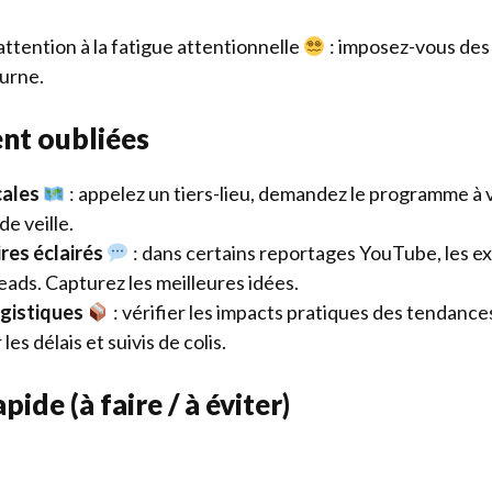
attention à la fatigue attentionnelle
: imposez-vous des
urne.
nt oubliées
cales
: appelez un tiers-lieu, demandez le programme à v
de veille.
es éclairés
: dans certains reportages YouTube, les e
eads. Capturez les meilleures idées.
gistiques
: vérifier les impacts pratiques des tendance
les délais et suivis de colis
.
pide (à faire / à éviter)