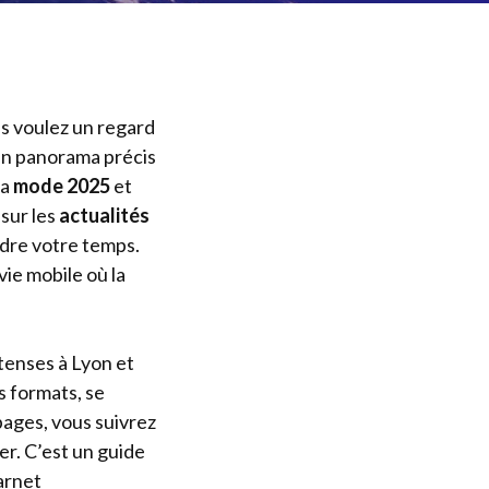
s voulez un regard
un panorama précis
 la
mode 2025
et
 sur les
actualités
dre votre temps.
ie mobile où la
tenses à Lyon et
s formats, se
ages, vous suivrez
rer. C’est un guide
arnet