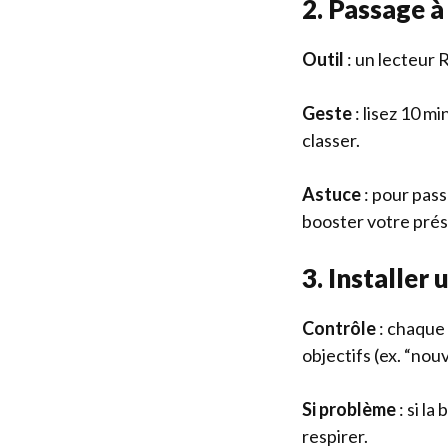
2. Passage à
Outil
: un lecteur 
Geste
: lisez 10 m
classer.
Astuce
: pour pass
booster votre prés
3. Installer
Contrôle
: chaque 
objectifs (ex. “nou
Si problème
: si la
respirer.