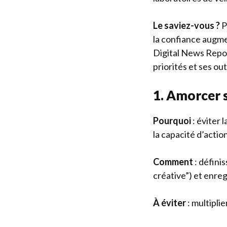
Le saviez-vous ?
P
la confiance augme
Digital News Repor
priorités et ses outi
1. Amorcer s
Pourquoi
: éviter 
la capacité d’action
Comment
: défini
créative”) et enreg
À éviter
: multiplie