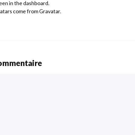
en in the dashboard.
atars come from
Gravatar
.
commentaire