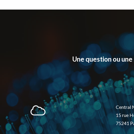
Une question ou une 
Central 
15 rue H
75241 Pa