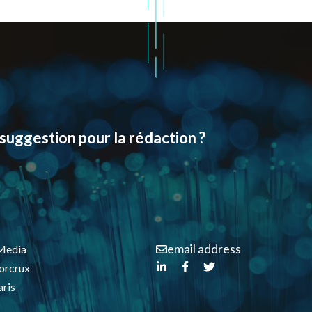
suggestion pour la rédaction ?
email address
Media
orcrux
ris