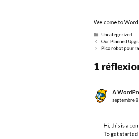
Welcome to WordPres
Catégories
Uncategorized
Our Planned Upgr
Pico robot pour ra
1 réflexio
A WordPr
septembre 8
Hi, this is a c
To get started