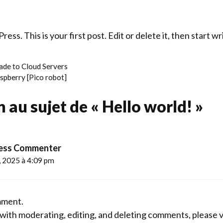
s. This is your first post. Edit or delete it, then start wr
ade to Cloud Servers
spberry [Pico robot]
n au sujet de « Hello world! »
ess Commenter
, 2025 à 4:09 pm
omment.
 with moderating, editing, and deleting comments, please v