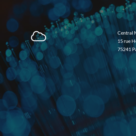
Central 
15 rue H
75241 Pa