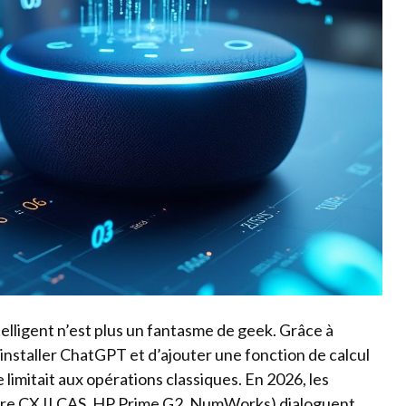
elligent n’est plus un fantasme de geek. Grâce à
e d’installer ChatGPT et d’ajouter une fonction de calcul
e limitait aux opérations classiques. En 2026, les
ire CX II CAS, HP Prime G2, NumWorks) dialoguent