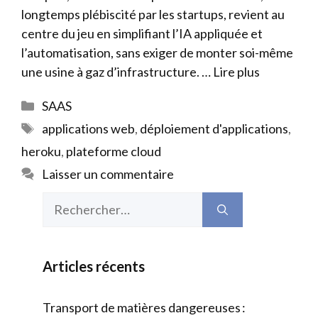
longtemps plébiscité par les startups, revient au
centre du jeu en simplifiant l’IA appliquée et
l’automatisation, sans exiger de monter soi-même
une usine à gaz d’infrastructure. …
Lire plus
Catégories
SAAS
Étiquettes
applications web
,
déploiement d'applications
,
heroku
,
plateforme cloud
Laisser un commentaire
Rechercher :
Articles récents
Transport de matières dangereuses :