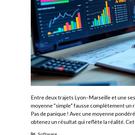
Entre deux trajets Lyon–Marseille et une sess
moyenne “simple” fausse complètement un rep
Pas de panique ! Avec une moyenne pondérée,
obtenez un résultat qui reflète la réalité. Ce
Catégories
Software