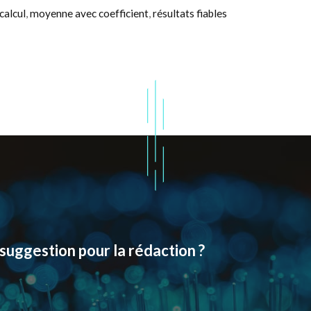
calcul
,
moyenne avec coefficient
,
résultats fiables
suggestion pour la rédaction ?