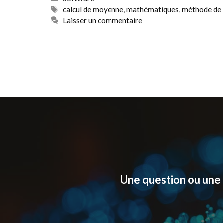
Étiquettes
calcul de moyenne
,
mathématiques
,
méthode de 
Laisser un commentaire
Une question ou une 