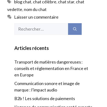
Étiquettes
blog chat
,
chat célèbre
,
chat star
,
chat
vedette
,
nom du chat
Laisser un commentaire
Rechercher :
Articles récents
Transport de matières dangereuses :
conseils et réglementation en France et
en Europe
Communication sonore et image de
marque : l’impact audio
B2b ! Les solutions de paiements
L’agence de communication santé experte