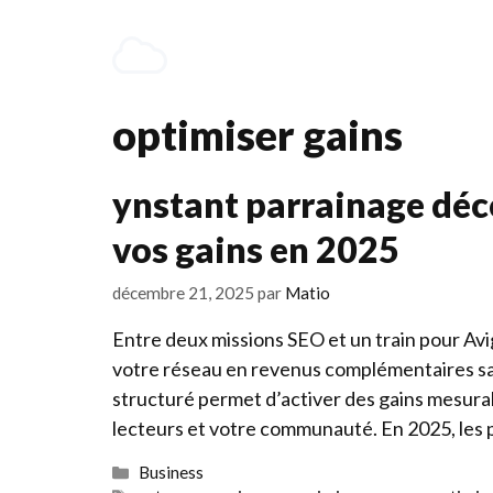
Aller
au
contenu
optimiser gains
ynstant parrainage dé
vos gains en 2025
décembre 21, 2025
par
Matio
Entre deux missions SEO et un train pour A
votre réseau en revenus complémentaires san
structuré permet d’activer des gains mesurab
lecteurs et votre communauté. En 2025, le
Catégories
Business