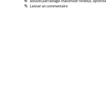
Étiquettes
astuces parrainage
,
maximiser revenus
,
optimise
Laisser un commentaire