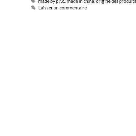
Étiquettes
made by p.r.c.
,
made in china
,
origine des produit
Laisser un commentaire