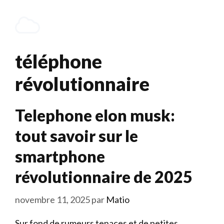
Aller
au
Menu
contenu
téléphone
révolutionnaire
Telephone elon musk:
tout savoir sur le
smartphone
révolutionnaire de 2025
novembre 11, 2025
par
Matio
Sur fond de rumeurs tenaces et de petites