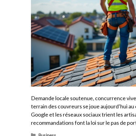
Demande locale soutenue, concurrence vive, av
terrain des couvreurs se joue aujourd’hui au 
Google et les réseaux sociaux trient les artisan
recommandations font la loi sur le pas de po
Catégories
Business