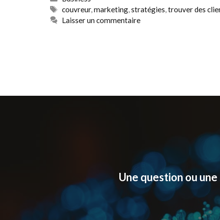
Étiquettes
couvreur
,
marketing
,
stratégies
,
trouver des clie
Laisser un commentaire
Une question ou une 