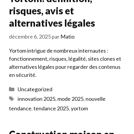
risques, avis et
alternatives légales
décembre 6, 2025
par
Matio
Yortom intrigue de nombreux internautes :
fonctionnement, risques, légalité, sites clones et
alternatives légales pour regarder des contenus
en sécurité.
Catégories
Uncategorized
Étiquettes
innovation 2025
,
mode 2025
,
nouvelle
tendance
,
tendance 2025
,
yortom