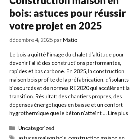
Construction maison en
bois: astuces pour réussir
votre projet en 2025
décembre 4, 2025
par
Matio
Le bois a quitté l’image du chalet d’altitude pour
devenir l’allié des constructions performantes,
rapides et bas carbone. En 2025, la construction
maison bois profite de la préfabrication, d’isolants
biosourcés et de normes RE2020 qui accélèrent la
transition. Résultat: des chantiers propres, des
dépenses énergétiques en baisse et un confort
hygrothermique que le béton n’atteint …
Lire plus
Catégories
Uncategorized
Étiquettes
astuces maison bois
,
construction maison en