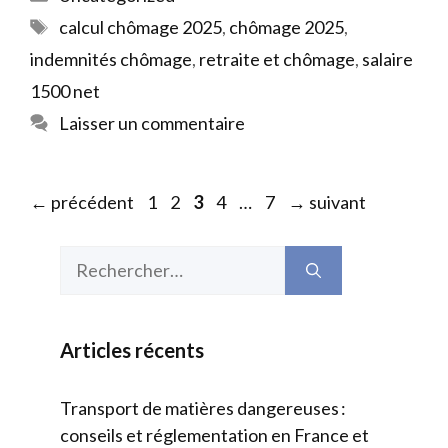
Étiquettes
calcul chômage 2025
,
chômage 2025
,
indemnités chômage
,
retraite et chômage
,
salaire
1500 net
Laisser un commentaire
Page
Page
Page
Page
Page
←
précédent
1
2
3
4
…
7
→
suivant
Rechercher :
Articles récents
Transport de matières dangereuses :
conseils et réglementation en France et