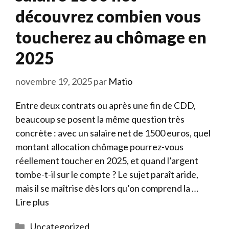
découvrez combien vous
toucherez au chômage en
2025
novembre 19, 2025
par
Matio
Entre deux contrats ou après une fin de CDD,
beaucoup se posent la même question très
concrète : avec un salaire net de 1500 euros, quel
montant allocation chômage pourrez-vous
réellement toucher en 2025, et quand l’argent
tombe-t-il sur le compte ? Le sujet paraît aride,
mais il se maîtrise dès lors qu’on comprend la …
Lire plus
Catégories
Uncategorized