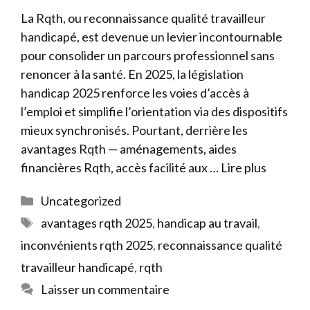
La Rqth, ou reconnaissance qualité travailleur
handicapé, est devenue un levier incontournable
pour consolider un parcours professionnel sans
renoncer à la santé. En 2025, la législation
handicap 2025 renforce les voies d’accès à
l’emploi et simplifie l’orientation via des dispositifs
mieux synchronisés. Pourtant, derrière les
avantages Rqth — aménagements, aides
financières Rqth, accès facilité aux …
Lire plus
Catégories
Uncategorized
Étiquettes
avantages rqth 2025
,
handicap au travail
,
inconvénients rqth 2025
,
reconnaissance qualité
travailleur handicapé
,
rqth
Laisser un commentaire