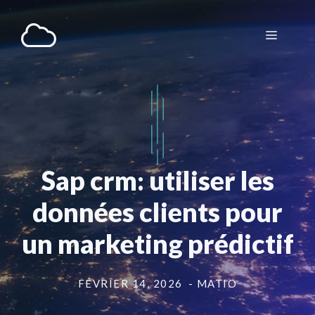
Aller
au
Menu
contenu
Sap crm: utiliser les
données clients pour
un marketing prédictif
FÉVRIER 14, 2026
- MATIO