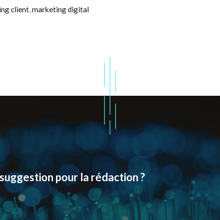
ng client
,
marketing digital
suggestion pour la rédaction ?