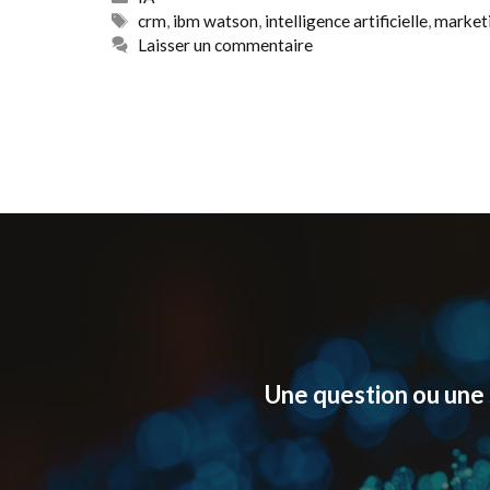
Étiquettes
crm
,
ibm watson
,
intelligence artificielle
,
marketi
Laisser un commentaire
Une question ou une 