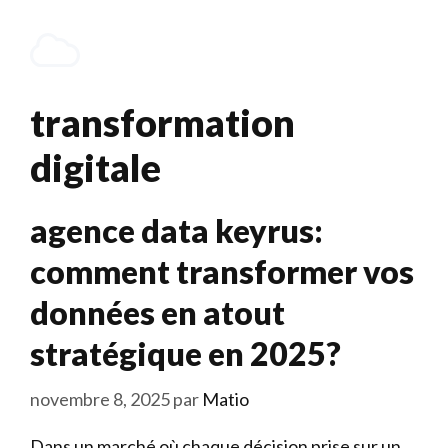
Aller
au
Menu
contenu
transformation
digitale
agence data keyrus:
comment transformer vos
données en atout
stratégique en 2025?
novembre 8, 2025
par
Matio
Dans un marché où chaque décision prise sur un